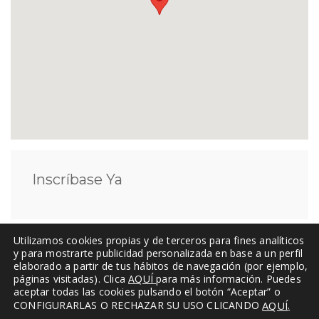
Inscríbase Ya
Utilizamos cookies propias y de terceros para fines analíticos
Ponente
y para mostrarte publicidad personalizada en base a un perfil
elaborado a partir de tus hábitos de navegación (por ejemplo,
páginas visitadas). Clica
AQUÍ
para más información. Puedes
aceptar todas las cookies pulsando el botón “Aceptar” o
.
CONFIGURARLAS O RECHAZAR SU USO CLICANDO
AQUÍ