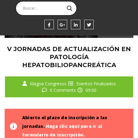
WEEK
DIAS
HORAS
SEGUNDOS
V JORNADAS DE ACTUALIZACIÓN EN
PATOLOGÍA
HEPATOBILIOPANCREÁTICA
Magna Congresos
Eventos Finalizados
0 Comments
09:00
Abierto el plazo de inscripción a las
jornadas.
Haga
clic aquí para ir al
formulario de inscripción
.