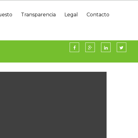
uesto
Transparencia
Legal
Contacto
Información Presupuestaria Y Contable