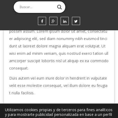
All you need right here
Nam liber tempor cum soluta nobis eleifend option cong
ue nihil imperdiet doming id quod mazim placerat facer
possim assum. Lorem ipsum dolor sit amet, consectetu
er adipiscing elit, sed diam nonummy nibh euismod tinci
dunt ut laoreet dolore magna aliquam erat volutpat. Ut
wisi enim ad minim veniam, quis nostrud exerci tation ull
amcorper suscipit lobortis nisl ut aliquip ex ea commodo
consequat.
Duis autem vel eum iriure dolor in hendrerit in vulputate
velit esse molestie consequat, vel illum dolore eu feugia
t nulla facilisis.
Utilizamos cookies propias y de terceros para fines analíticos
y para mostrarte publicidad personalizada en base a un perfil