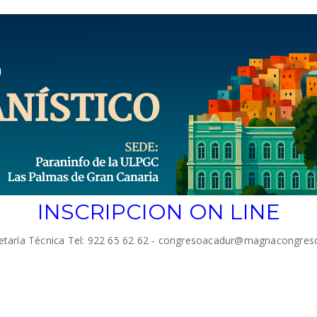
INSCRIPCION ON LINE
etaría Técnica Tel: 922 65 62 62 - congresoacadur@magnacongres