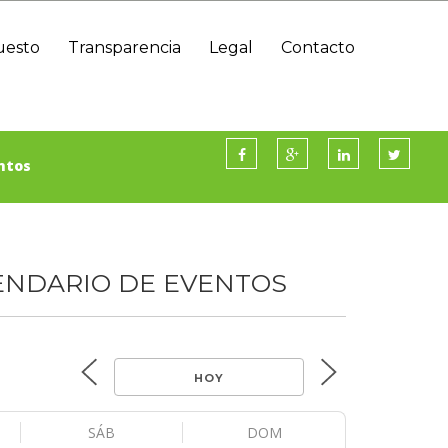
uesto
Transparencia
Legal
Contacto
Información Presupuestaria Y Contable
ntos
ENDARIO DE EVENTOS
HOY
SÁB
DOM