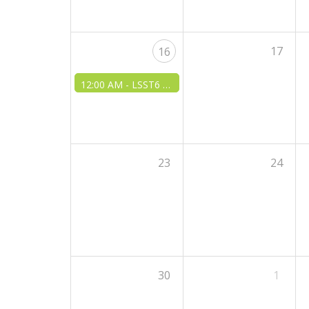
17
16
12:00 AM -
LSST6 EUROPE
23
24
30
1