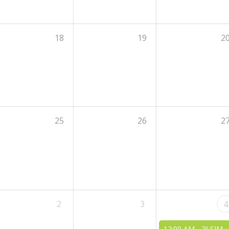
18
19
2
25
26
2
2
3
4
12:00 AM -
2º SIMPOSIO CANARIO DE OCULOPLÁSTIA