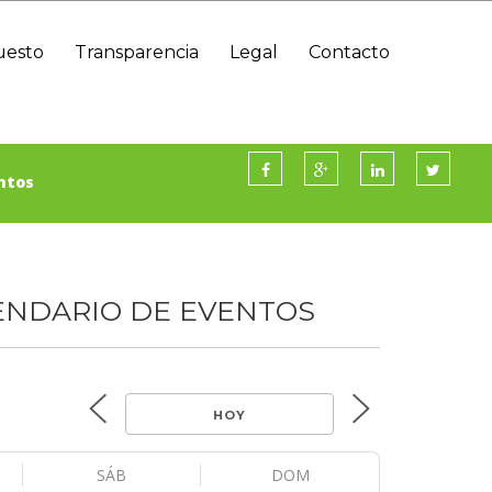
uesto
Transparencia
Legal
Contacto
Información Presupuestaria Y Contable
ntos
ENDARIO DE EVENTOS
HOY
SÁB
DOM